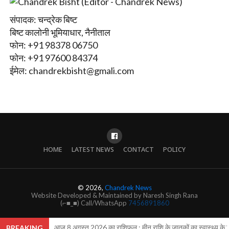
संपादक: चन्द्रेक बिष्ट
बिष्ट कालोनी भूमियाधार, नैनीताल
फोन: +91 98378 06750
फोन: +91 97600 84374
ईमेल:
chandrekbisht@gmali.com
HOME
LATEST NEWS
CONTACT
POLICY
© 2026,
Chandrek News
Website Developed & Maintained by Naresh Singh Rana
(⌐■_■) Call/WhatsApp
7456891860
आज 8 अगस्त 2026 का राशिफल : मीन राशि के जातकों का स्वास्थ्य के लि
BREAKING