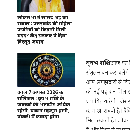
लोकसभा में सांसद भट्ट का
सवाल : उत्तराखंड की महिला
उद्यमियों को कितनी मिली
मदद? केंद्र सरकार ने दिया
विस्तृत जवाब
वृषभ राशि
आज का दि
संतुलन बनाकर चलेंगे
आप समझदारी से वित्ती
को नई पहचान मिल सकत
आज 7 अगस्त 2026 का
राशिफल : वृषभ राशि के
प्रभावित करेगी, जिससे
जातकों की भागदौड़ अधिक
काम आ सकते हैं। बैंक
रहेगी, थकान महसूस होगी,
नौकरी में फायदा होगा
मिल सकती है। जीवनस
है और रिश्ते में मधुर