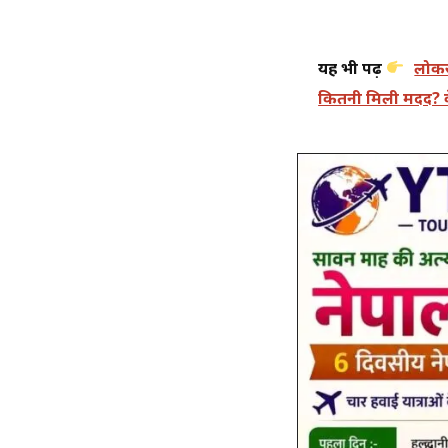
यह भी पढ़ें
लोकस
कितनी मिली मदद? कें