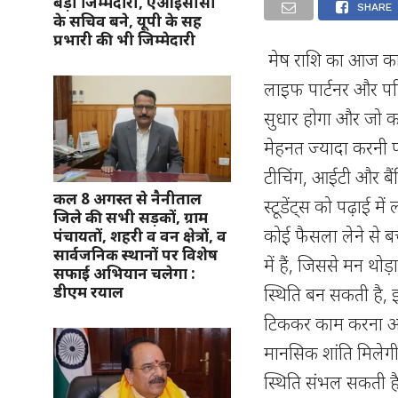
बड़ी जिम्मेदारी, एआईसीसी
SHARE
के सचिव बने, यूपी के सह
प्रभारी की भी जिम्मेदारी
मेष राशि का आज का र
लाइफ पार्टनर और परिव
सुधार होगा और जो काम
मेहनत ज्यादा करनी 
टीचिंग, आईटी और बैंक
कल 8 अगस्त से नैनीताल
स्टूडेंट्स को पढ़ाई
जिले की सभी सड़कों, ग्राम
कोई फैसला लेने से 
पंचायतों, शहरी व वन क्षेत्रों, व
सार्वजनिक स्थानों पर विशेष
में हैं, जिससे मन थो
सफाई अभियान चलेगा :
डीएम रयाल
स्थिति बन सकती है
टिककर काम करना आपके
मानसिक शांति मिलेग
स्थिति संभल सकती है