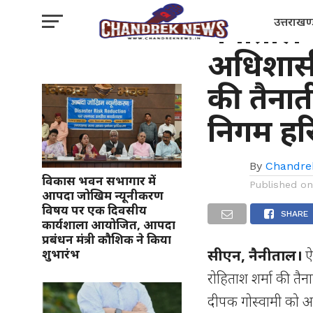
नैनीताल
नैनीताल 
उत्तराखण
अधिशासी
की तैना
निगम हरि
By
Chandre
विकास भवन सभागार में
Published o
आपदा जोखिम न्यूनीकरण
विषय पर एक दिवसीय
SHARE
कार्यशाला आयोजित, आपदा
प्रबंधन मंत्री कौशिक ने किया
सीएन, नैनीताल।
ऐ
शुभारंभ
रोहिताश शर्मा की तैन
दीपक गोस्वामी को अप