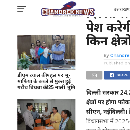
राष्ट्रीय
दिल्ली स
उत्तराखण
पेश करे
किन क्षेत
By
Chandre
Published o
डीएम रयाल की पहल पर भू-
SHARE
माफिया के कब्जे से मुक्त हुई
गरीब विधवा की 25 नाली भूमि
दिल्ली सरकार 24.
क्षेत्रों पर होगा फो
सीएन, नईदिल्ली।
विधानसभा में 2025-2