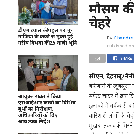
मौसम की
चेहरे
डीएम रयाल की पहल पर भू-
माफिया के कब्जे से मुक्त हुई
By
Chandre
गरीब विधवा की 25 नाली भूमि
Published o
SHARE
सीएन, देहरादून/नै
बर्फबारी के खूबसूरत 
सफेद चादर में ढक दिय
आयुक्त रावत ने किया
एसआईआर कार्यों का विभिन्न
इलाकों में बर्फबारी 
बूथों का निरीक्षण,
बारिश से लोगों के चे
अधिकारियों को दिए
आवश्यक निर्देश
मुखबा तक बर्फ गिरने 