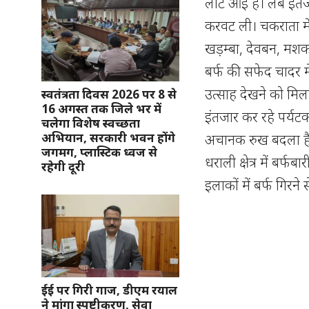
लौट आई है। लंबे इंत
करवट ली। चकराता मे
खड़म्बा, देवबन, मश
बर्फ की सफेद चादर में
उत्साह देखने को मिल
स्वतंत्रता दिवस 2026 पर 8 से
16 अगस्त तक जिले भर में
इंतजार कर रहे पर्यटक
चलेगा विशेष स्वच्छता
अभियान, सरकारी भवन होंगे
अचानक रुख बदला है।
जगमग, प्लास्टिक ध्वज से
धराली क्षेत्र में बर्फ
रहेगी दूरी
इलाकों में बर्फ गिरने
ईई पर गिरी गाज, डीएम रयाल
ने मांगा स्पष्टीकरण, सेवा