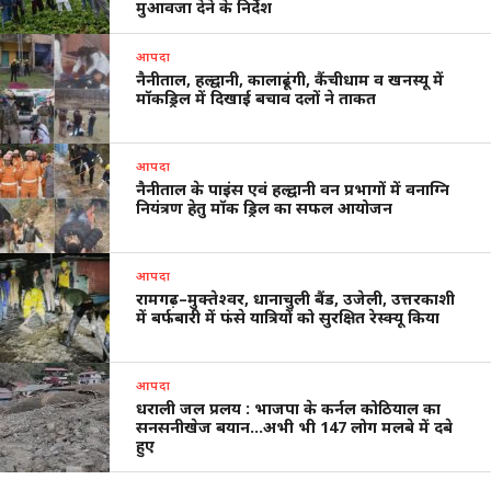
मुआवजा देने के निर्देश
आपदा
नैनीताल, हल्द्वानी, कालाढूंगी, कैंचीधाम व खनस्यू में
मॉकड्रिल में दिखाई बचाव दलों ने ताकत
आपदा
नैनीताल के पाइंस एवं हल्द्वानी वन प्रभागों में वनाग्नि
नियंत्रण हेतु मॉक ड्रिल का सफल आयोजन
आपदा
रामगढ़–मुक्तेश्वर, धानाचुली बैंड, उजेली, उत्तरकाशी
में बर्फबारी में फंसे यात्रियों को सुरक्षित रेस्क्यू किया
आपदा
धराली जल प्रलय : भाजपा के कर्नल कोठियाल का
सनसनीखेज बयान…अभी भी 147 लोग मलबे में दबे
हुए