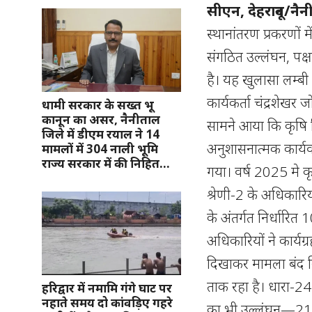
सीएन, देहरादून/नै
स्थानांतरण प्रकरणों
संगठित उल्लंघन, पक्
है। यह खुलासा लम्
कार्यकर्ता चंद्रशेखर 
धामी सरकार के सख्त भू
कानून का असर, नैनीताल
सामने आया कि कृषि
जिले में डीएम रयाल ने 14
अनुशासनात्मक कार्य
मामलों में 304 नाली भूमि
राज्य सरकार में की निहित…
गया। वर्ष 2025 मे कृ
श्रेणी-2 के अधिकारि
के अंतर्गत निर्धारि
अधिकारियों ने कार्य
दिखाकर मामला बंद क
ताक रहा है। धारा-24
हरिद्वार में नमामि गंगे घाट पर
नहाते समय दो कांवड़िए गहरे
का भी उल्लंघन—21 म