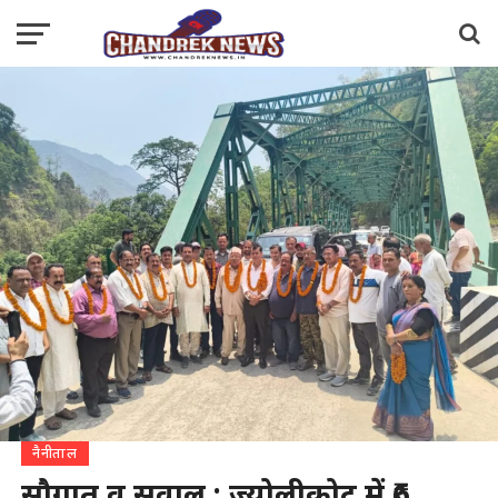
नैनीताल
सौगात व सवाल : ज्योलीकोट में ₹6