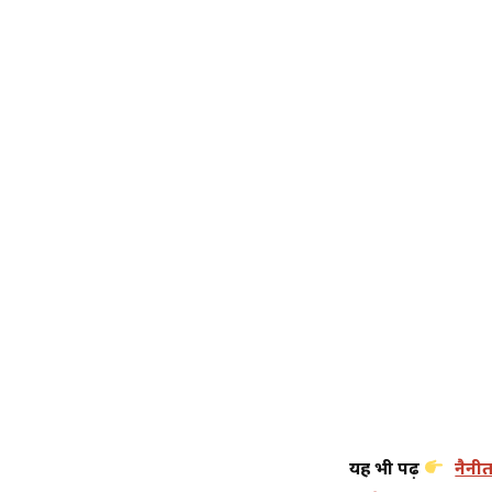
यह भी पढ़ें
नैनी