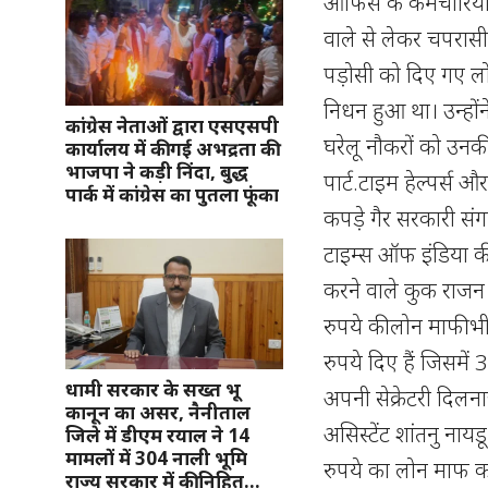
ऑफिस के कर्मचारियों 
वाले से लेकर चपरासी
पड़ोसी को दिए गए लो
निधन हुआ था। उन्होंन
कांग्रेस नेताओं द्वारा एसएसपी
घरेलू नौकरों को उनकी 
कार्यालय में की गई अभद्रता की
भाजपा ने कड़ी निंदा, बुद्ध
पार्ट.टाइम हेल्पर्स 
पार्क में कांग्रेस का पुतला फूंका
कपड़े गैर सरकारी संगठ
टाइम्स ऑफ इंडिया क
करने वाले कुक राजन 
रुपये की लोन माफी भ
रुपये दिए हैं जिसमें
धामी सरकार के सख्त भू
अपनी सेक्रेटरी दिलन
कानून का असर, नैनीताल
असिस्टेंट शांतनु नायड
जिले में डीएम रयाल ने 14
मामलों में 304 नाली भूमि
रुपये का लोन माफ कर
राज्य सरकार में की निहित…