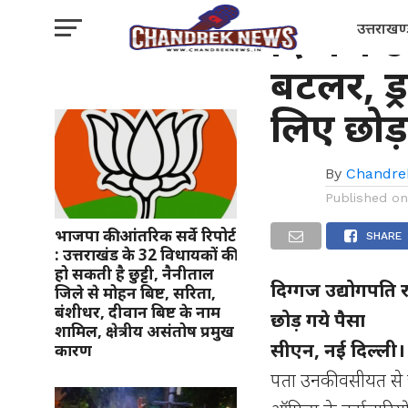
राष्ट्रीय
दिग्गज उ
उत्तराखण
बटलर, ड्
लिए छोड़
By
Chandre
Published o
भाजपा की आंतरिक सर्वे रिपोर्ट
SHARE
: उत्तराखंड के 32 विधायकों की
हो सकती है छुट्टी, नैनीताल
दिग्गज उद्योगपति 
जिले से मोहन बिष्ट, सरिता,
बंशीधर, दीवान बिष्ट के नाम
छोड़ गये पैसा
शामिल, क्षेत्रीय असंतोष प्रमुख
सीएन, नई दिल्ली
कारण
पता उनकी वसीयत से च