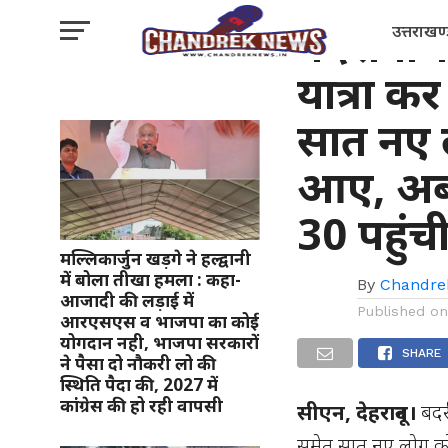
स्वास्थ्य
बदरीनाथ,
उत्तराखण
यात्रा कर
सात नए ल
आए, अब 
30 पहुंच
मल्लिकार्जुन खड़गे ने हल्द्वानी
में बोला तीखा हमला : कहा-
By
Chandre
आजादी की लड़ाई में
Published o
आरएसएस व भाजपा का कोई
योगदान नही, भाजपा सरकारों
SHARE
ने पैसा दो नौकरी लो की
स्थिति पैदा की, 2027 में
कांंग्रेस की हो रही वापसी
सीएन, देहरादून।
बदर
समेत सात नए लोग कोरो