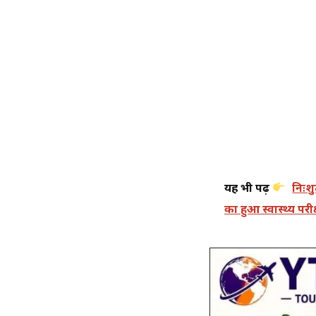
यह भी पढ़ें
निःश
का हुआ स्वास्थ्य परी