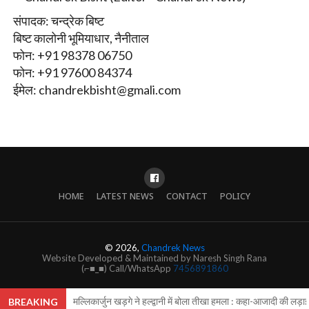
संपादक: चन्द्रेक बिष्ट
बिष्ट कालोनी भूमियाधार, नैनीताल
फोन: +91 98378 06750
फोन: +91 97600 84374
ईमेल:
chandrekbisht@gmali.com
HOME
LATEST NEWS
CONTACT
POLICY
© 2026,
Chandrek News
Website Developed & Maintained by Naresh Singh Rana
(⌐■_■) Call/WhatsApp
7456891860
मल्लिकार्जुन खड़गे ने हल्द्वानी में बोला तीखा हमला : कहा-आजादी की लड़ा
BREAKING