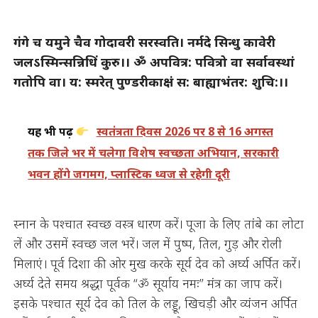
गंगे च यमुने चैव गोदावरी सरस्वति।
नर्मदे सिन्धु कावेरी
जलऽस्मिन्सन्निधिं कुरु।।
ॐ अपवित्र: पवित्रो वा सर्वावस्थां
गतोपि वा।
य: स्मरेत् पुण्डरीकाक्षं स: बाह्याभंतर: शुचि:।।
यह भी पढ़ें
स्वतंत्रता दिवस 2026 पर 8 से 16 अगस्त
तक जिले भर में चलेगा विशेष स्वच्छता अभियान, सरकारी
भवन होंगे जगमग, प्लास्टिक ध्वज से रहेगी दूरी
स्नान के पश्चात स्वच्छ वस्त्र धारण करें। पूजा के लिए तांबे का लोटा
लें और उसमें स्वच्छ जल भरें। जल में पुष्प, तिल, गुड़ और रोली
मिलाएं। पूर्व दिशा की ओर मुख करके सूर्य देव को अर्घ्य अर्पित करें।
अर्घ्य देते समय श्रद्धा पूर्वक “ॐ सूर्याय नमः” मंत्र का जाप करें।
इसके पश्चात सूर्य देव को तिल के लड्डू, खिचड़ी और व्यंजन अर्पित