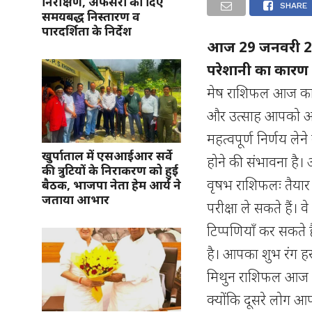
निरीक्षण, अफसरों को दिए
SHARE
समयबद्ध निस्तारण व
पारदर्शिता के निर्देश
आज 29 जनवरी 20
परेशानी का कारण
मेष राशिफल आज का
और उत्साह आपको अप
महत्वपूर्ण निर्णय 
खुर्पाताल में एसआईआर सर्वे
होने की संभावना है
की त्रुटियों के निराकरण को हुई
वृषभ राशिफलः तैयार
बैठक, भाजपा नेता हेम आर्य ने
जताया आभार
परीक्षा ले सकते हैं।
टिप्पणियाँ कर सकते 
है। आपका शुभ रंग ह
मिथुन राशिफल आज आ
क्योंकि दूसरे लोग आप