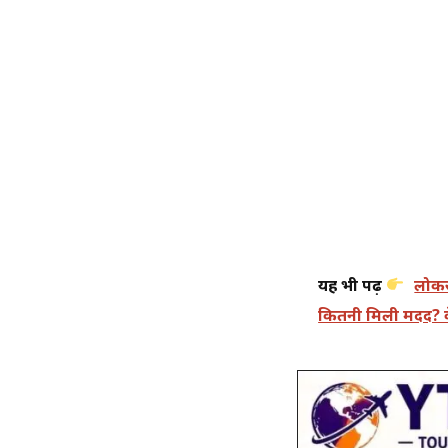
यह भी पढ़ें
लोकस
कितनी मिली मदद? कें