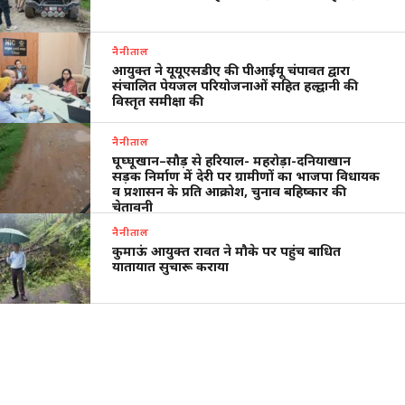
नैनीताल
आयुक्त ने यूयूएसडीए की पीआईयू चंपावत द्वारा
संचालित पेयजल परियोजनाओं सहित हल्द्वानी की
विस्तृत समीक्षा की
नैनीताल
घूघ्घूखान–सौड़ से हरियाल- महरोड़ा-दनियाखान
सड़क निर्माण में देरी पर ग्रामीणों का भाजपा विधायक
व प्रशासन के प्रति आक्रोश, चुनाव बहिष्कार की
चेतावनी
नैनीताल
कुमाऊं आयुक्त रावत ने मौके पर पहुंच बाधित
यातायात सुचारू कराया