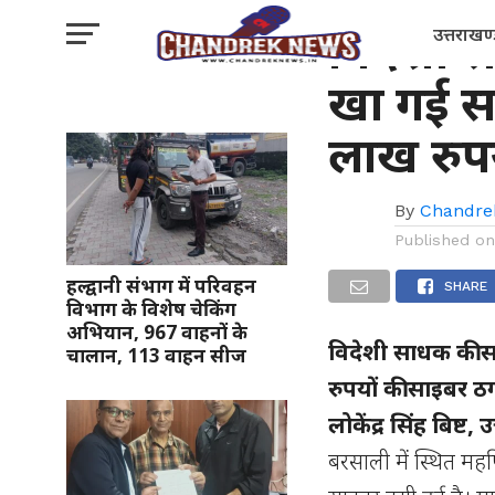
क्राइम
विदेशी 
उत्तराखण
खा गई स
लाख रुपय
By
Chandre
Published o
हल्द्वानी संभाग में परिवहन
SHARE
विभाग के विशेष चेकिंग
अभियान, 967 वाहनों के
विदेशी साधक की स
चालान, 113 वाहन सीज
रुपयों की साइबर ठ
लोकेंद्र सिंह बिष्ट,
बरसाली में स्थित मह