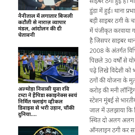
साइबर ठगी हुई है। म
डुंडा में हुई। थाना 
नैनीताल में लगातार बिजली
बड़ी साइबर ठगी के च
कटौती से नाराज़ व्यापार
मंडल, आंदोलन की दी
में पंजीकृत करवाया ग
चेतावनी
है जिसपर साइबर थाना
2008 के अंतर्गत विभि
पिछले 30 वर्षों से 
पढ़े लिखे विदेशी क
ठगों की योजना के म
अल्मोड़ा निवासी युवा रवि
करोड़ की मनी लॉन्ड्र
टम्टा ने हैपिडा स्काइनेक्स स्वयं
स्टेशन मुंबई से भा
निर्मित फ्लाइंग व्हीकल
डिवाइस से भरी उड़ान, चौंकी
जाल में उलझाया कि व
दुनिया….
स्थित दो अलग अलग बैं
ऑनलाइन ठगी कर साइब