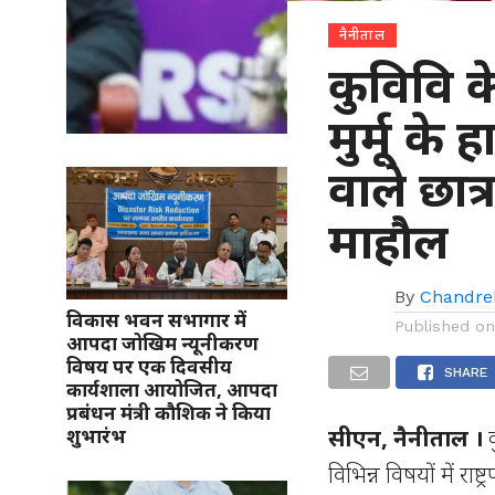
नैनीताल
कुविवि के 
मुर्मू के
वाले छात्
माहौैल
By
Chandre
विकास भवन सभागार में
Published o
आपदा जोखिम न्यूनीकरण
विषय पर एक दिवसीय
SHARE
कार्यशाला आयोजित, आपदा
प्रबंधन मंत्री कौशिक ने किया
सीएन, नैनीताल ।
क
शुभारंभ
विभिन्न विषयों में राष्