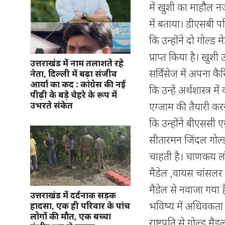
में खुशी का माहौैल न
में बताया। डीएसबी प
कि उन्होंने दो गोल्ड
प्राप्त किया है। खुशी
उत्तराखंड में नाम तलाशते रहे
सर्विसेज में अपना कै
नेता, दिल्ली में बढ़ा संजीव
आर्या का कद : कांग्रेस की नई
कि उन्हें अर्थशास्त्र
पीढ़ी के बड़े चेहरे के रूप में
उभरते संकेत
एग्जाम की तैयारी कर
कि उन्होंने बीएससी ए
सीतारमन जिंदल गोल्
चाहती है। चाणकय लॉ 
मैडेल ,वायस चांसलर ग
मैडेल से नवाजा गया है।
उत्तराखंड में दर्दनाक सड़क
भविष्य में अधिवकता 
हादसा, एक ही परिवार के पांच
लोगों की मौत, एक बच्चा
राष्ट्रपति से गोल्ड 