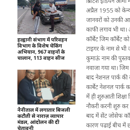
ब्रिटिश इंडियन आर्मी
अप्रैल 1955 को केन्
जानवरों को उनकी आवाज
काफी लगाव भी था। आ
कॉर्बेट जिम कॉर्बेट 
हल्द्वानी संभाग में परिवहन
विभाग के विशेष चेकिंग
टाइगर के नाम से भी ज
अभियान, 967 वाहनों के
कुमाऊं नाम की पुस्त
चालान, 113 वाहन सीज
नवाजा गया था। जिम कॉ
बाद नेशनल पार्क की
कार्बेट नेशनल पार्क 
में ही शुरुआती शिक्षा
नौकरी करनी शुरु कर द
नैनीताल में लगातार बिजली
बाद में सेंट जोसेफ 
कटौती से नाराज़ व्यापार
मंडल, आंदोलन की दी
कारण पढाई बीच में छो
चेतावनी