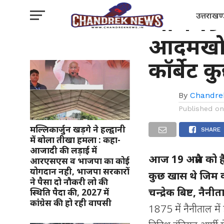
अंतरराष्ट्रीय
आज 19 अप
उत्तराखण
आदमखोर 
कॉर्बेट क
By
Chandre
Published o
मल्लिकार्जुन खड़गे ने हल्द्वानी
SHARE
में बोला तीखा हमला : कहा-
आजादी की लड़ाई में
आज 19 अप्रैल को ह
आरएसएस व भाजपा का कोई
योगदान नही, भाजपा सरकारों
कुछ खास थे जिम कॉ
ने पैसा दो नौकरी लो की
चन्द्रेक बिष्ट, नैनी
स्थिति पैदा की, 2027 में
कांंग्रेस की हो रही वापसी
1875 में नैनीताल में ह