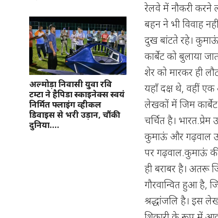
रेलवे में नौकरी करन
बहन ने भी विवाह नह
दुख बांटते रहे। कु
कार्बेट को बुलाया ज
शेर को मारकर ही लौटत
अल्मोड़ा निवासी युवा रवि
यहाँ दक्ष थे, वहीं 
टम्टा ने हैपिडा स्काइनेक्स स्वयं
लेखकों में जिम कार्बे
निर्मित फ्लाइंग व्हीकल
डिवाइस से भरी उड़ान, चौंकी
चर्चित है। भारत.प्र
दुनिया….
कुमाऊं और गढ़वाल उन्
पर गढ़वाल.कुमाऊं की ध
ही बराबर है। अतरू जिम
गौरवान्वित हुआ है, ज
श्रद्धांजलि है। इस ल
शिकारी के रूप में आद